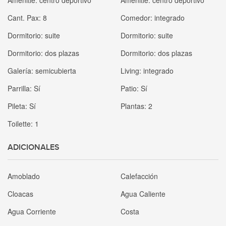
Amenitie:
centro deportivo
Amenitie:
centro deportivo
Cant. Pax:
8
Comedor:
integrado
Dormitorio:
suite
Dormitorio:
suite
Dormitorio:
dos plazas
Dormitorio:
dos plazas
Galería:
semicubierta
Living:
integrado
Parrilla:
Sí
Patio:
Sí
Pileta:
Sí
Plantas:
2
Toilette:
1
ADICIONALES
Amoblado
Calefacción
Cloacas
Agua Caliente
Agua Corriente
Costa