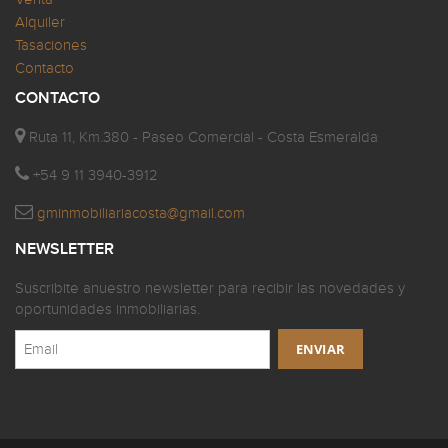
Alquiler
Tasaciones
Contacto
CONTACTO
Ruta 11, Km.380 - Paseo Comercial - Costa Esmeralda
+54 9 11 3940-3912
gminmobiliariacosta@gmail.com
NEWSLETTER
Suscribite anuestro newsletter para recibir las novedades y
oportunidades inmobiliarias.