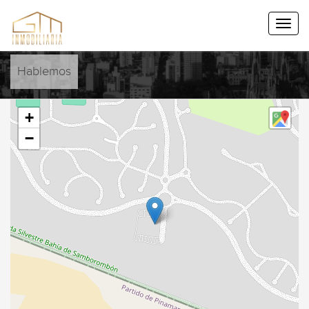
Hablemos
+
−