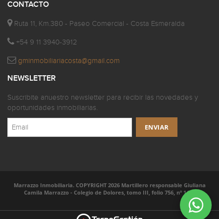
CONTACTO
Ruta 11, Km.380 - Paseo Comercial - Costa Esmeralda
+54 9 11 3940-3912
gminmobiliariacosta@gmail.com
NEWSLETTER
Suscribite anuestro newsletter para recibir las novedades y
oportunidades inmobiliarias.
Marrazzo Inmobiliaria. COPYRIGHT 2026 Martillero responsable Giuliana
Camila Marrazzo - Colegio de Dolores, tomo III, folio 756, nº 1414