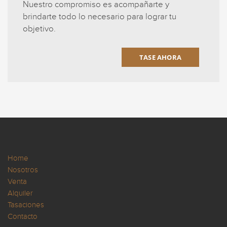
Nuestro compromiso es acompañarte y
brindarte todo lo necesario para lograr tu
objetivo.
TASE AHORA
Home
Nosotros
Venta
Alquiler
Tasaciones
Contacto